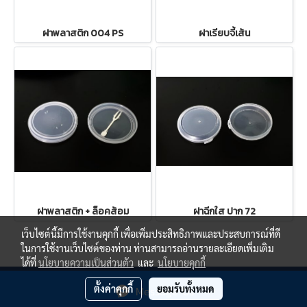
ฝาพลาสติก 004 PS
ฝาเรียบจี้เส้น
ฝาพลาสติก + ล็อคส้อม
ฝาฉีกใส ปาก 72
เว็บไซต์นี้มีการใช้งานคุกกี้ เพื่อเพิ่มประสิทธิภาพและประสบการณ์ที่ดี
ในการใช้งานเว็บไซต์ของท่าน ท่านสามารถอ่านรายละเอียดเพิ่มเติม
ได้ที่
นโยบายความเป็นส่วนตัว
และ
นโยบายคุกกี้
© Copyright 2019 All Rights Reserved.
ตั้งค่าคุกกี้
ยอมรับทั้งหมด
Message Us
Powered by
MakeWebEasy.com